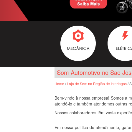
Som Automotivo no São Jos
Home
/
Loja de Som na Região de Interlagos
/ S
Bem-vindo à nossa empresa! Somos a mel
atendê-lo e também atendemos outras re
Nossos colaboradores têm vasta experiên
Em nossa política de atendimento, gara