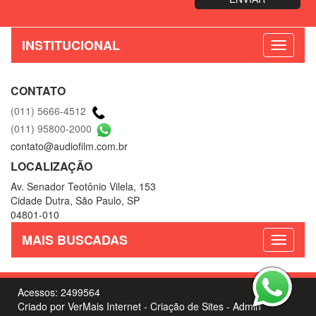
INSTITUCIONAL
CONTATO
(011) 5666-4512
(011) 95800-2000
contato@audiofilm.com.br
LOCALIZAÇÃO
Av. Senador Teotônio Vilela, 153
Cidade Dutra, São Paulo, SP
04801-010
MAIS BUSCADAS
Acessos: 2499564
Criado por
VerMais Internet
-
Criação de Sites
-
Admin