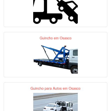
Guincho em Osasco
Guincho para Autos em Osasco