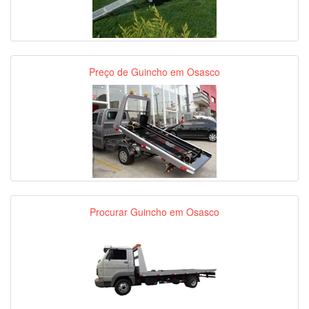
Preço de Guincho em Osasco
Procurar Guincho em Osasco