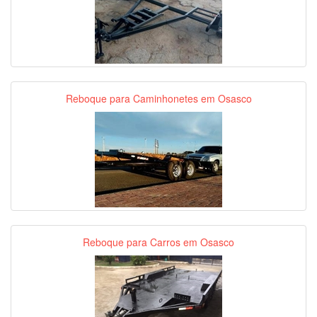
Reboque para Caminhonetes em Osasco
Reboque para Carros em Osasco