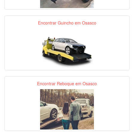
Encontrar Guincho em Osasco
Encontrar Reboque em Osasco