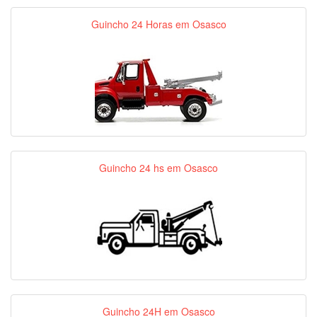
Guincho 24 Horas em Osasco
Guincho 24 hs em Osasco
Guincho 24H em Osasco