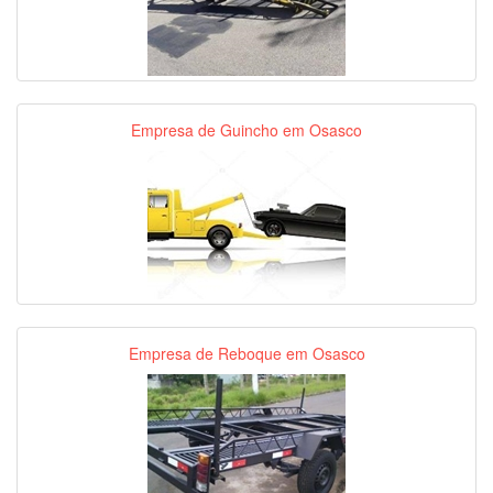
Empresa de Guincho em Osasco
Empresa de Reboque em Osasco