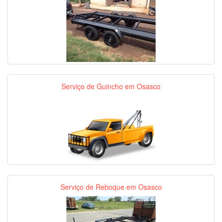
Serviço de Guincho em Osasco
Serviço de Reboque em Osasco