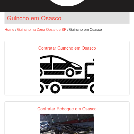
Guincho em Osasco
Home
/
Guincho na Zona Oeste de SP
/ Guincho em Osasco
Contratar Guincho em Osasco
Contratar Reboque em Osasco